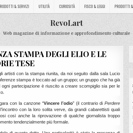
RODOTTI & SERVIZI
UTILITÀ
CURIOSITÀ
FISCO & LEGGI
PRODOTTI &
RevoLart
Web magazine di informazione e approfondimento culturale
ZA STAMPA DEGLI ELIO E LE
RIE TESE
li artisti con la stampa riunita, da noi seguito dalla sala Lucio
conferenze stampa è toccato ad un gruppo; un gruppo che ha già
 ogni partecipazione è riuscito a creare scompiglio sia per le
co.
n gara con la canzone “
Vincere l’odio
” (il contrario di
Perdere
incontro con la loro solita verve, da grandi cabarettisti quali
osi così anche la riprovazione di qualche giornalista troppo
omento tendenzialmente più formale.