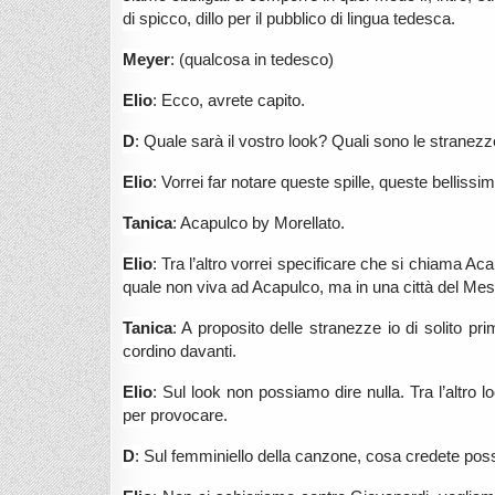
di spicco, dillo per il pubblico di lingua tedesca.
Meyer
: (qualcosa in tedesco)
Elio
: Ecco, avrete capito.
D
: Quale sarà il vostro look? Quali sono le stranezz
Elio
: Vorrei far notare queste spille, queste bellissi
Tanica
: Acapulco by Morellato.
Elio
: Tra l’altro vorrei specificare che si chiama Ac
quale non viva ad Acapulco, ma in una città del Mes
Tanica
: A proposito delle stranezze io di solito pr
cordino davanti.
Elio
: Sul look non possiamo dire nulla. Tra l’altro l
per provocare.
D
: Sul femminiello della canzone, cosa credete po