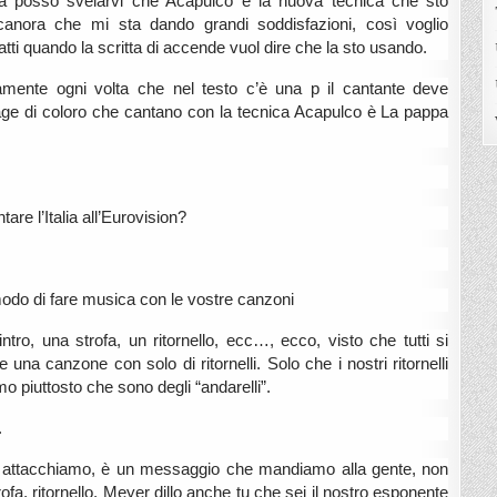
 ma posso svelarvi che Acapulco è la nuova tecnica che sto
canora che mi sta dando grandi soddisfazioni, così voglio
tti quando la scritta di accende vuol dire che la sto usando.
amente ogni volta che nel testo c’è una p il cantante deve
k page di coloro che cantano con la tecnica Acapulco è La pappa
are l’Italia all’Eurovision?
modo di fare musica con le vostre canzoni
ro, una strofa, un ritornello, ecc…, ecco, visto che tutti si
 una canzone con solo di ritornelli. Solo che i nostri ritornelli
 piuttosto che sono degli “andarelli”.
.
 attacchiamo, è un messaggio che mandiamo alla gente, non
ofa, ritornello. Meyer dillo anche tu che sei il nostro esponente