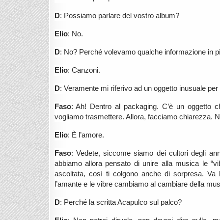
D
: Possiamo parlare del vostro album?
Elio
: No.
D
: No? Perché volevamo qualche informazione in pi
Elio
: Canzoni.
D
: Veramente mi riferivo ad un oggetto inusuale pe
Faso
: Ah! Dentro al packaging. C’è un oggetto 
vogliamo trasmettere. Allora, facciamo chiarezza. 
Elio
: È l’amore.
Faso
: Vedete, siccome siamo dei cultori degli anni
abbiamo allora pensato di unire alla musica le “v
ascoltata, così ti colgono anche di sorpresa. V
l’amante e le vibre cambiamo al cambiare della mus
D
: Perché la scritta Acapulco sul palco?