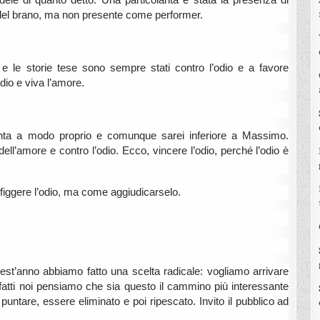
dele di quanto detto. Una particolarità è stata la presenza di
del brano, ma non presente come performer.
 e le storie tese sono sempre stati contro l’odio e a favore
dio e viva l’amore.
anta a modo proprio e comunque sarei inferiore a Massimo.
dell’amore e contro l’odio. Ecco, vincere l’odio, perché l’odio è
iggere l’odio, ma come aggiudicarselo.
uest’anno abbiamo fatto una scelta radicale: vogliamo arrivare
 Infatti noi pensiamo che sia questo il cammino più interessante
untare, essere eliminato e poi ripescato. Invito il pubblico ad