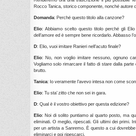
Renderemo ora una trascrizione il più possibile fe
Rocco Tanica, storico componente, nonché autore 
Domanda
: Perché questo titolo alla canzone?
Elio
: Abbiamo scelto questo titolo perché gli Elio
dell’amore ed è sempre bene ricordarlo. Abbasso l’o
D
: Elio, vuoi imitare Ranieri nell’acuto finale?
Elio
: No, non voglio imitare nessuno, ognuno c
Vogliamo solo rimarcare il fatto di stare dalla parte 
brutto.
Tanica
: Io veramente l’avevo intesa non come sconf
Elio
: Tu sta’ zitto che non sei in gara.
D
: Qual è il vostro obiettivo per questa edizione?
Elio
: Noi di solito puntiamo al quarto posto, ma q
eliminati. O meglio, ripescati. Gli ultimi dei primi.
per un artista a Sanremo. È questo a cui dovrebbe p
eliminarci e poi ripescarci.