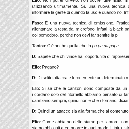
Elio
: Non potrei dirvelo, non dovrei dire nulla,
utilizzando ultimamente. Sì, una nuova tecnica 
informare la gente di quando la uso e quando no. Infa
Faso
: È una nuova tecnica di emissione. Pratic
allontanare la testa dal microfono. Infatti la blac
col pomodoro, perché non devi far sentire la p.
Tanica
: C’è anche quella che fa
pa pa pa papa
.
D
: Sapete che chi vince ha l’opportunità di rappresent
Elio
: Pagano?
D
: Di solito attaccate ferocemente un determinato 
Elio: Si sa che le canzoni sono composte da un int
ricordano solo del ritornello abbiamo pensato di fare
cambiano sempre, quindi non è che ritornano, diciamo
D
: Quindi un attacco sia alla forma che al contenuto
Elio
: Come abbiamo detto siamo per l’amore, non
siamo obbligati a comporre in quel modo lì, intro, str