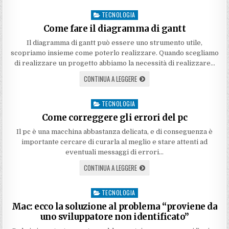
TECNOLOGIA
Posted
in
Come fare il diagramma di gantt
Il diagramma di gantt può essere uno strumento utile,
scopriamo insieme come poterlo realizzare. Quando scegliamo
di realizzare un progetto abbiamo la necessità di realizzare…
CONTINUA A LEGGERE
TECNOLOGIA
Posted
in
Come correggere gli errori del pc
Il pc è una macchina abbastanza delicata, e di conseguenza è
importante cercare di curarla al meglio e stare attenti ad
eventuali messaggi di errori…
CONTINUA A LEGGERE
TECNOLOGIA
Posted
in
Mac: ecco la soluzione al problema “proviene da
uno sviluppatore non identificato”