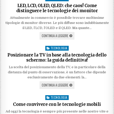
in
LED, LCD, OLED, QLED: che caos! Come
distinguere le tecnologie dei monitor
Attualmente in commercio è possibile trovare moltissime
tipologie di monitor diverse. Le più diffuse sono indubbiamente
il LED, l’LCD, l’OLED e il QLED. Ma quante…
CONTINUA A LEGGERE
TECNOLOGIA
Posted
in
Posizionare la TV in base alla tecnologia dello
schermo: la guida definitiva!
La scelta del posizionamento della TV, e in particolare della
distanza dal punto di osservazione, è un fattore che dipende
esclusivamente da due elementi: la…
CONTINUA A LEGGERE
TECNOLOGIA
Posted
in
Come convivere con le tecnologie mobili
Ad oggi la tecnologia è sempre più presente nelle nostre vite e