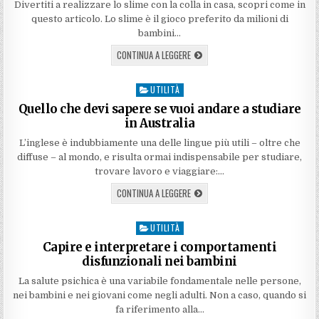
Divertiti a realizzare lo slime con la colla in casa, scopri come in
questo articolo. Lo slime è il gioco preferito da milioni di
bambini…
CONTINUA A LEGGERE
UTILITÀ
Posted
in
Quello che devi sapere se vuoi andare a studiare
in Australia
L’inglese è indubbiamente una delle lingue più utili – oltre che
diffuse – al mondo, e risulta ormai indispensabile per studiare,
trovare lavoro e viaggiare:…
CONTINUA A LEGGERE
UTILITÀ
Posted
in
Capire e interpretare i comportamenti
disfunzionali nei bambini
La salute psichica è una variabile fondamentale nelle persone,
nei bambini e nei giovani come negli adulti. Non a caso, quando si
fa riferimento alla…