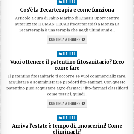
UTILITÀ
Posted
in
Cos’è la Tecarterapia e come funziona
Articolo a cura di Fabio Marino di Kinesis Sport centro
autorizzato HUMAN TECAR (tecarterapia) a Monza La
Tecarterapia è una terapia che negli ultimi anni è…
CONTINUA A LEGGERE
UTILITÀ
Posted
in
Vuoi ottenere il patentino fitosanitario? Ecco
come fare
Il patentino fitosanitario ti occorre se vuoi commercializzare,
acquistare e somministrare prodotti fito-sanitari. Con questo
patentino puoi acquistare agro-farmaci / fito-farmaci classificati
come tossici, quindi…
CONTINUA A LEGGERE
UTILITÀ
Posted
in
Arriva l’estate è tempo di…moscerini! Come
eliminarli?