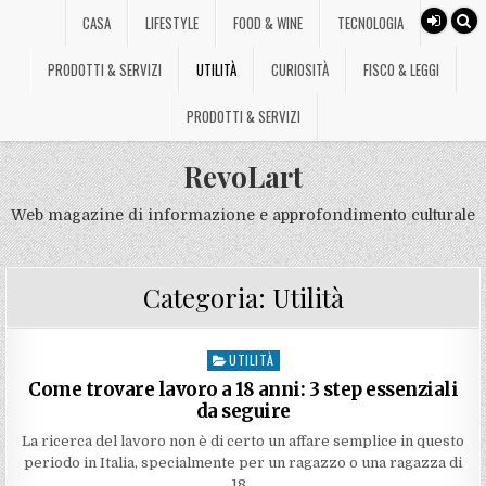
CASA
LIFESTYLE
FOOD & WINE
TECNOLOGIA
PRODOTTI & SERVIZI
UTILITÀ
CURIOSITÀ
FISCO & LEGGI
PRODOTTI & SERVIZI
RevoLart
Web magazine di informazione e approfondimento culturale
Categoria:
Utilità
UTILITÀ
Posted
in
Come trovare lavoro a 18 anni: 3 step essenziali
da seguire
La ricerca del lavoro non è di certo un affare semplice in questo
periodo in Italia, specialmente per un ragazzo o una ragazza di
18…