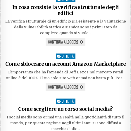
in
In cosa consiste la verifica strutturale degli
edifici
La verifica strutturale di un edificio già esistente e la valutazione
della vulnerabilità statica e sismica sono i primi step da
compiere quando si vuole…
CONTINUA A LEGGERE
UTILITÀ
Posted
in
Come sbloccare un account Amazon Marketplace
L’importanza che ha l’azienda di Jeff Bezos nel mercato retail
online è del 100%. Il tuo solo sito web ormai non basta più . Per…
CONTINUA A LEGGERE
UTILITÀ
Posted
in
Come scegliere un corso social media?
I social media sono ormai una realtà nella quotidianità di tutto il
mondo, per questa ragione negli ultimi anni si sono diffusi a
macchia d’olio…