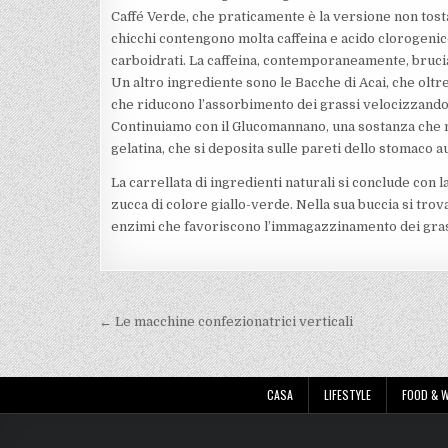
Caffé Verde, che praticamente è la versione non tosta
chicchi contengono molta caffeina e acido clorogenic
carboidrati. La caffeina, contemporaneamente, brucia
Un altro ingrediente sono le Bacche di Acai, che oltr
che riducono l’assorbimento dei grassi velocizzando
Continuiamo con il Glucomannano, una sostanza che n
gelatina, che si deposita sulle pareti dello stomaco a
La carrellata di ingredienti naturali si conclude con 
zucca di colore giallo-verde. Nella sua buccia si trova 
enzimi che favoriscono l’immagazzinamento dei gras
Navigazione
← Le macchine confezionatrici verticali
articoli
CASA
LIFESTYLE
FOOD & W