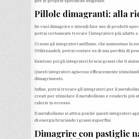
per le proprie specifiche esigenze.
Pillole dimagranti: alla r
Se vuoi dimagrire e intendi fare uso di prodotti speci
potrai certamente trovare l’integratore più adatto a 
Ci sono gli integratori antifame, che aumentano la s
Utilizzandoli, potrai contare su di una perdita di pes
Esistono poi gli integratori brucia grassi che ti aiutan
Questi integratori agiscono efficacemente stimolando
dimagrimento.
Infine, potrai trovare gli integratori per il metabol
creati per stimolare il metabolismo e renderlo più att
calorie in eccesso.
Il metabolismo si attiva poiché questi integratori ag
di energia bruciando i grassi superflui.
Dimagrire con pastiglie na