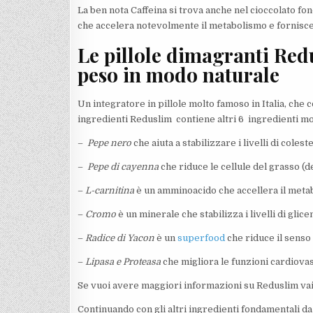
La ben nota Caffeina si trova anche nel cioccolato fon
che accelera notevolmente il metabolismo e fornisce
Le pillole dimagranti Red
peso in modo naturale
Un integratore in pillole molto famoso in Italia, che c
ingredienti Reduslim contiene altri 6 ingredienti mol
–
Pepe nero
che aiuta a stabilizzare i livelli di coles
–
Pepe di cayenna
che riduce le cellule del grasso (d
–
L-carnitina
è un amminoacido che accellera il meta
–
Cromo
è un minerale che stabilizza i livelli di glic
–
Radice di Yacon
è un
superfood
che riduce il senso
–
Lipasa e Proteasa
che migliora le funzioni cardiovas
Se vuoi avere maggiori informazioni su Reduslim va
Continuando con gli altri ingredienti fondamentali da