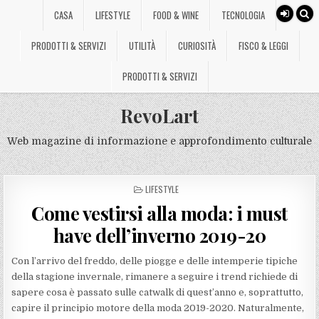
CASA
LIFESTYLE
FOOD & WINE
TECNOLOGIA
PRODOTTI & SERVIZI
UTILITÀ
CURIOSITÀ
FISCO & LEGGI
PRODOTTI & SERVIZI
RevoLart
Web magazine di informazione e approfondimento culturale
POSTED
LIFESTYLE
IN
Come vestirsi alla moda: i must
have dell’inverno 2019-20
Con l’arrivo del freddo, delle piogge e delle intemperie tipiche
della stagione invernale, rimanere a seguire i trend richiede di
sapere cosa è passato sulle catwalk di quest’anno e, soprattutto,
capire il principio motore della moda 2019-2020. Naturalmente,