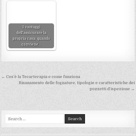
I vantaggi
dell'assicurare la
propria casa: quando
conviene…
Navigazione
← Cos’è la Tecarterapia e come funziona
articoli
Risanamento delle fognature, tipologie e caratteristiche dei
pozzetti d’ispezione →
Search
for: