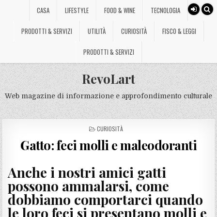
CASA
LIFESTYLE
FOOD & WINE
TECNOLOGIA
PRODOTTI & SERVIZI
UTILITÀ
CURIOSITÀ
FISCO & LEGGI
PRODOTTI & SERVIZI
RevoLart
Web magazine di informazione e approfondimento culturale
POSTED
CURIOSITÀ
IN
Gatto: feci molli e maleodoranti
Anche i nostri amici gatti
possono ammalarsi, come
dobbiamo comportarci quando
le loro feci si presentano molli e