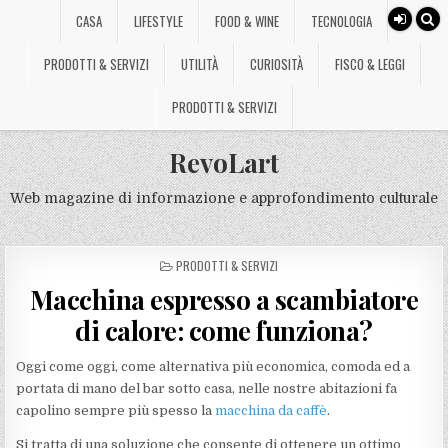
CASA
LIFESTYLE
FOOD & WINE
TECNOLOGIA
PRODOTTI & SERVIZI
UTILITÀ
CURIOSITÀ
FISCO & LEGGI
PRODOTTI & SERVIZI
RevoLart
Web magazine di informazione e approfondimento culturale
POSTED
PRODOTTI & SERVIZI
IN
Macchina espresso a scambiatore
di calore: come funziona?
Oggi come oggi, come alternativa più economica, comoda ed a
portata di mano del bar sotto casa, nelle nostre abitazioni fa
capolino sempre più spesso la
macchina da caffè
.
Si tratta di una soluzione che consente di ottenere un ottimo