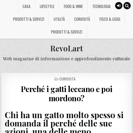
CASA
LIFESTYLE
FOOD & WINE
TECNOLOGIA
PRODOTTI & SERVIZI
UTILITÀ
CURIOSITÀ
FISCO & LEGGI
PRODOTTI & SERVIZI
RevoLart
Web magazine di informazione e approfondimento culturale
POSTED
CURIOSITÀ
IN
Perché i gatti leccano e poi
mordono?
Chi ha un gatto molto spesso si
domanda il perché delle sue
azioni, una delle meno