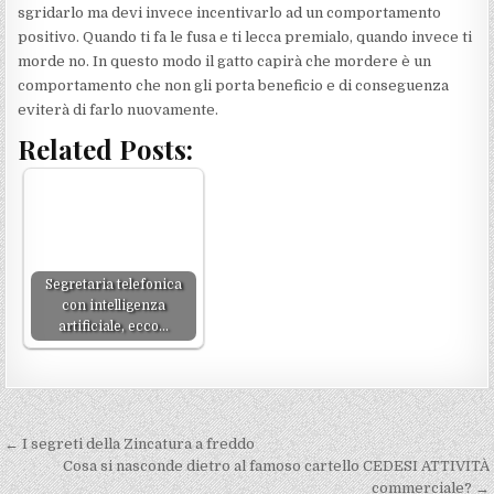
sgridarlo ma devi invece incentivarlo ad un comportamento
positivo. Quando ti fa le fusa e ti lecca premialo, quando invece ti
morde no. In questo modo il gatto capirà che mordere è un
comportamento che non gli porta beneficio e di conseguenza
eviterà di farlo nuovamente.
Related Posts:
Segretaria telefonica
con intelligenza
artificiale, ecco…
Navigazione
← I segreti della Zincatura a freddo
articoli
Cosa si nasconde dietro al famoso cartello CEDESI ATTIVITÀ
commerciale? →