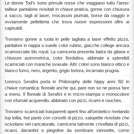
Le donne Tod’s sono primule rosse che viaggiano tutto l’anno:
tailleur pantalone rivisitati in chiave pratica, gonne con chiusura
a sacco, tagli al laser, mocassini piumati, borse da viaggio e
ovviamente pelletteria che trova nuove espressioni oltre ai
capisaldi.
Troviamo gonne a ruota in pelle tagliata a laser effetto pizzo,
pantaloni in nappa o suede color rubino, giacche college ancora
scamosciate blu royal. La camiceria presenta balze da gitana e
chiusure asimmetrica, color fiordaliso, abbinate a splendidi
scamiciati con maniche svasate. Altri colori sono bianco ottico e
bianco fumo, nero, argento, grigio tortora, incarnato prugna.
Lorenzo Serafini porta in Philosophy delle hippy anni ’60 in
chiave romantica: floreale anche qui, pare non se ne possa fare
a meno. Il floreale di Serafini è in micro-stampa o monocolore
con sfumati acquerello, abbinato con pizzi, ricami e rouches.
Troviamo scamiciati trasparenti aperti fino all’ombelico rivelando
top lolita, hot pants con corsetti di pizzo, salopette rivisitate che
scivolano nel caricaturale, camiceria talmente crivellata di pizzi,
ricami, davantini e piegoline da sembrare viennette, come