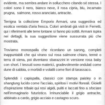
evidente, ma sembra andare in sollucchero citando sé stessa. I
colori sono il nero, bianco neve, il rosa cipria, blu, incarnato
prugna, salmone, rosso aranciato, antracite.
Terrigna la collezione Emporio Armani, una suggestiva ed
esotica ventata d’aria fresca. Colori ambrati già visti in Ferretti,
qui i riferimenti alle terre lontane si fanno più sottili. Armani ispira
nei dettagli, la sua suggestione viene sussurrata più che
mostrata.
Troviamo monospalla che ricordano un sarong, completi
inappuntabili che qui virano sul rosa salmone chiaro, tenné o
terra di siena, poi diventano sbarazzini in versione rosa baby
con short. I tessuti sono materici, gradevolmente ondulati come
dune di sabbia, o morbidi e volatili come fiori di tarassaco.
Splendidi i capispalla, classici con stampa paisley o in
shangtung lucido come l’acciaio, spiritosi i motivi floreali. Gioielli
d’ispirazione tribale qui resi algidi, puliti e laccati fino a sfociare
nell’immaginario futuristico. Irrinunciabile il grigio antracite,
abbinato a cardo, grigio acciaio e castagno scuro.