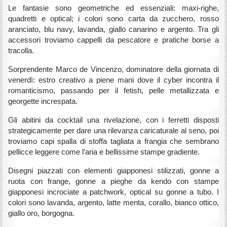
Le fantasie sono geometriche ed essenziali: maxi-righe,
quadretti e optical; i colori sono carta da zucchero, rosso
aranciato, blu navy, lavanda, giallo canarino e argento. Tra gli
accessori troviamo cappelli da pescatore e pratiche borse a
tracolla.
Sorprendente Marco de Vincenzo, dominatore della giornata di
venerdì: estro creativo a piene mani dove il cyber incontra il
romanticismo, passando per il fetish, pelle metallizzata e
georgette increspata.
Gli abitini da cocktail una rivelazione, con i ferretti disposti
strategicamente per dare una rilevanza caricaturale al seno, poi
troviamo capi spalla di stoffa tagliata a frangia che sembrano
pellicce leggere come l’aria e bellissime stampe gradiente.
Disegni piazzati con elementi giapponesi stilizzati, gonne a
ruota con frange, gonne a pieghe da kendo con stampe
giapponesi incrociate a patchwork, optical su gonne a tubo. I
colori sono lavanda, argento, latte menta, corallo, bianco ottico,
giallo oro, borgogna.