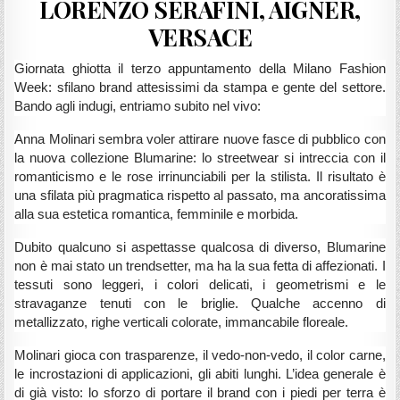
LORENZO SERAFINI, AIGNER,
VERSACE
Giornata ghiotta il terzo appuntamento della Milano Fashion
Week: sfilano brand attesissimi da stampa e gente del settore.
Bando agli indugi, entriamo subito nel vivo:
Anna Molinari sembra voler attirare nuove fasce di pubblico con
la nuova collezione Blumarine: lo streetwear si intreccia con il
romanticismo e le rose irrinunciabili per la stilista. Il risultato è
una sfilata più pragmatica rispetto al passato, ma ancoratissima
alla sua estetica romantica, femminile e morbida.
Dubito qualcuno si aspettasse qualcosa di diverso, Blumarine
non è mai stato un trendsetter, ma ha la sua fetta di affezionati. I
tessuti sono leggeri, i colori delicati, i geometrismi e le
stravaganze tenuti con le briglie. Qualche accenno di
metallizzato, righe verticali colorate, immancabile floreale.
Molinari gioca con trasparenze, il vedo-non-vedo, il color carne,
le incrostazioni di applicazioni, gli abiti lunghi. L’idea generale è
di già visto: lo sforzo di portare il brand con i piedi per terra è