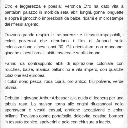
Etro è leggerezza e poesia: Veronica Etro ha dato vita a
pantaloni palazzo in morbida seta, abiti lunghi, gonne longuette
e sopra il ginocchio impreziositi da balze, ricami e microstampe
dai riflessi argento.
Trovano grande respiro le trasparenze e i tessuti impalpabili, i
colori polverosi che ricordano i film di Annaud sulla
colonizzazione cinese anni ’30. Gli orientalismi non mancano:
giacche cinesi floreali, abiti-casacca e scolli kimono.
Fanno da contrappunto abiti di ispirazione coloniale con
rouches, balze, manica palloncino e vita impero, con qualche
citazione est europea.
I colori sono pesca, rosa cipria, oro antico, blu polvere, verde
olivina.
Debutta il giovane Arthur Arbesser alla guida di Iceberg per una
tabula rasa. La maison torna alle origini rifugiandosi nello
sportswear e vestiti casual, grafiche accattivanti e colori
brillanti. Troviamo gonne portafoglio, dolcevita, costine, bomber
in tessuto tecnico, spolverini e polo con chiusure a laccio.