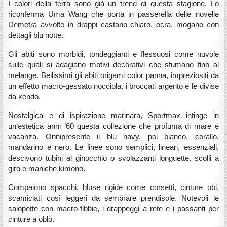
I colori della terra sono già un trend di questa stagione. Lo
riconferma Uma Wang che porta in passerella delle novelle
Demetra avvolte in drappi castano chiaro, ocra, mogano con
dettagli blu notte.
Gli abiti sono morbidi, tondeggianti e flessuosi come nuvole
sulle quali si adagiano motivi decorativi che sfumano fino al
melange. Bellissimi gli abiti origami color panna, impreziositi da
un effetto macro-gessato nocciola, i broccati argento e le divise
da kendo.
Nostalgica e di ispirazione marinara, Sportmax intinge in
un’estetica anni ’60 questa collezione che profuma di mare e
vacanza. Onnipresente il blu navy, poi bianco, corallo,
mandarino e nero. Le linee sono semplici, lineari, essenziali,
descivono tubini al ginocchio o svolazzanti longuette, scolli a
giro e maniche kimono.
Compaiono spacchi, bluse rigide come corsetti, cinture obi,
scamiciati così leggeri da sembrare prendisole. Notevoli le
salopette con macro-fibbie, i drappeggi a rete e i passanti per
cinture a oblò.