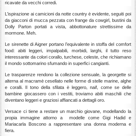
ricavate da vecchi corredi.
L’ispirazione ai camicioni da notte country è evidente, seguiti poi
da giacconi di mucca pezzata con frange da cowgirl, bustini da
Dolly Parton portati a vista, abbottonature strettissime da
mormone. Meh.
Le sirenette di Aigner portano l’equivalente in stoffa del comfort
food: abiti leggeri, impalpabili, morbidi, larghi, il tutto reso
interessante da colori corallo, turchese, celeste, che richiamano
il mondo sottomarino sfumando in superfici cangianti.
Le trasparenze rendono la collezione sensuale, la georgette si
alterna al macramè cesellato nelle forme di stelle marine, alghe
e coralli. Il tono della sfilata è leggero, naif, come se delle
bambine giocassero con i vestiti, troviamo abiti maschili che
diventano leggeri e graziosi affiancati a dettagli oro.
Versace ci tiene a restare un marchio giovane, modellando la
propia immagine attorno a modelle come Gigi Hadid e
Mariacarla Boscono a rappresentare una donna moderna e
fiera.