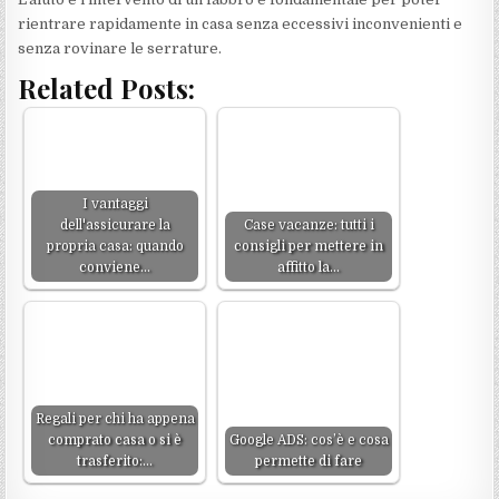
rientrare rapidamente in casa senza eccessivi inconvenienti e
senza rovinare le serrature.
Related Posts:
I vantaggi
dell'assicurare la
Case vacanze: tutti i
propria casa: quando
consigli per mettere in
conviene…
affitto la…
Regali per chi ha appena
comprato casa o si è
Google ADS: cos’è e cosa
trasferito:…
permette di fare