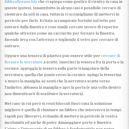
fabbrofirenze.biz
che ci spiega come gestire il rientro in casa in
queste ipotesi. Innanzitutto in alcuni casi è possibile cercare di
rientrare da soli in casa, tuttavia vi sconsigliamo di mettervi in
pericolo per farlo. Evitate arrampicate fortuite sul tetto per
entrare dalla finestra o cose simili: cercate invece di reperire
qualche attrezzo come un cacciavite per forzare la finestra,
facendo leva con l’attrezzo e togliendo il vetro per cercare di
entrare.
Oppure una tessera di plastica può essere utile per
cercare di
forzare le serrature
a scatto. Inserisci la tessera fra la porta e la
cornice, appoggia la tessera sulla parte triangolare della
serratura, quella che punta verso la cornice, spingi la tesserina
e muovi la maniglia; se senti che la serratura scatta verso
l’indietro, abbassa la maniglia e apri la porta (e una volta dentro
non dimenticarti di sostituire la serratura).
Nel caso in cui però si resti bloccati fuori casa la soluzione
migliore è quella di chiamare un fabbro che interverrà in tempi
rapidi per liberarvi, evitando di mettere in pericolo la vostra
incolumità ed anche di poter danneggiare porte e finestre.
L’aiuto e l’intervento di un fabbro è fondamentale per poter