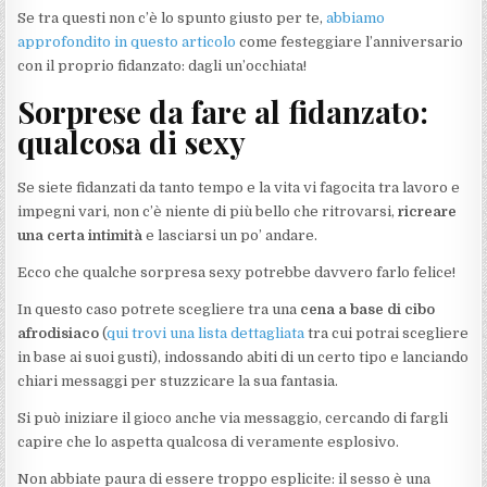
Se tra questi non c’è lo spunto giusto per te,
abbiamo
approfondito in questo articolo
come festeggiare l’anniversario
con il proprio fidanzato: dagli un’occhiata!
Sorprese da fare al fidanzato:
qualcosa di sexy
Se siete fidanzati da tanto tempo e la vita vi fagocita tra lavoro e
impegni vari, non c’è niente di più bello che ritrovarsi,
ricreare
una certa intimità
e lasciarsi un po’ andare.
Ecco che qualche sorpresa sexy potrebbe davvero farlo felice!
In questo caso potrete scegliere tra una
cena a base di cibo
afrodisiaco
(
qui trovi una lista dettagliata
tra cui potrai scegliere
in base ai suoi gusti), indossando abiti di un certo tipo e lanciando
chiari messaggi per stuzzicare la sua fantasia.
Si può iniziare il gioco anche via messaggio, cercando di fargli
capire che lo aspetta qualcosa di veramente esplosivo.
Non abbiate paura di essere troppo esplicite: il sesso è una