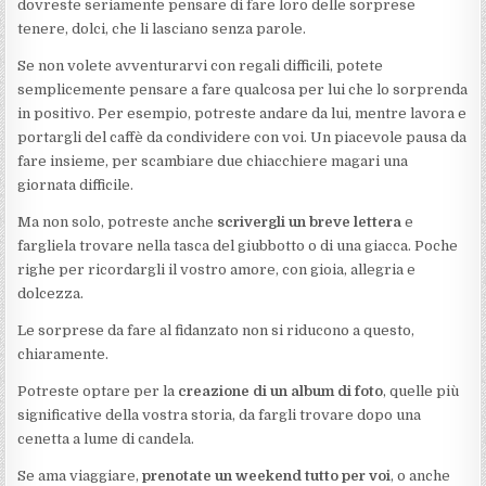
dovreste seriamente pensare di fare loro delle sorprese
tenere, dolci, che li lasciano senza parole.
Se non volete avventurarvi con regali difficili, potete
semplicemente pensare a fare qualcosa per lui che lo sorprenda
in positivo. Per esempio, potreste andare da lui, mentre lavora e
portargli del caffè da condividere con voi. Un piacevole pausa da
fare insieme, per scambiare due chiacchiere magari una
giornata difficile.
Ma non solo, potreste anche
scrivergli un breve lettera
e
fargliela trovare nella tasca del giubbotto o di una giacca. Poche
righe per ricordargli il vostro amore, con gioia, allegria e
dolcezza.
Le sorprese da fare al fidanzato non si riducono a questo,
chiaramente.
Potreste optare per la
creazione di un album di foto
, quelle più
significative della vostra storia, da fargli trovare dopo una
cenetta a lume di candela.
Se ama viaggiare,
prenotate un weekend tutto per voi
, o anche