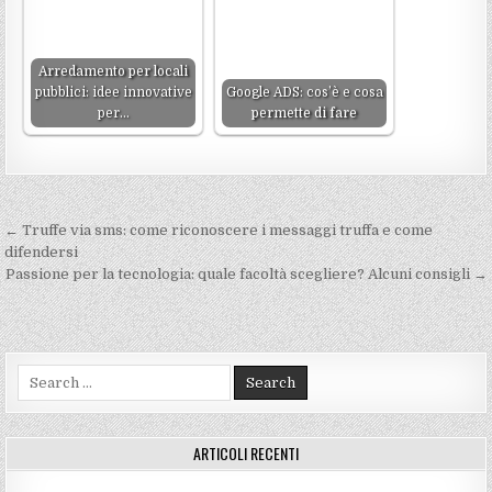
Arredamento per locali
pubblici: idee innovative
Google ADS: cos’è e cosa
per…
permette di fare
Navigazione
← Truffe via sms: come riconoscere i messaggi truffa e come
articoli
difendersi
Passione per la tecnologia: quale facoltà scegliere? Alcuni consigli →
Search
for:
ARTICOLI RECENTI