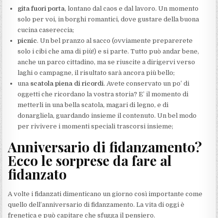
gita fuori porta
, lontano dal caos e dal lavoro. Un momento
solo per voi, in borghi romantici, dove gustare della buona
cucina casereccia;
picnic
. Un bel pranzo al sacco (ovviamente preparerete
solo i cibi che ama di più!) e si parte. Tutto può andar bene,
anche un parco cittadino, ma se riuscite a dirigervi verso
laghi o campagne, il risultato sarà ancora più bello;
una
scatola piena di ricordi
. Avete conservato un po’ di
oggetti che ricordano la vostra storia? E’ il momento di
metterli in una bella scatola, magari di legno, e di
donargliela, guardando insieme il contenuto. Un bel modo
per rivivere i momenti speciali trascorsi insieme;
Anniversario di fidanzamento?
Ecco le sorprese da fare al
fidanzato
A volte i fidanzati dimenticano un giorno così importante come
quello dell’anniversario di fidanzamento. La vita di oggi è
frenetica e può capitare che sfugga il pensiero.