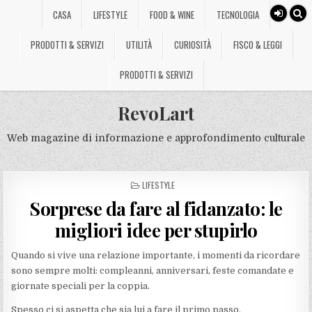
CASA
LIFESTYLE
FOOD & WINE
TECNOLOGIA
PRODOTTI & SERVIZI
UTILITÀ
CURIOSITÀ
FISCO & LEGGI
PRODOTTI & SERVIZI
RevoLart
Web magazine di informazione e approfondimento culturale
POSTED
LIFESTYLE
IN
Sorprese da fare al fidanzato: le
migliori idee per stupirlo
Quando si vive una relazione importante, i momenti da ricordare
sono sempre molti: compleanni, anniversari, feste comandate e
giornate speciali per la coppia.
Spesso ci si aspetta che sia lui a fare il primo passo.