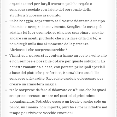
organizzatevi per fargli trovare qualche regalo o
sorpresa speciale con l’aiuto del personale della
struttura. Successo assicurato;
un bel
viaggio
, soprattutto se il vostro fidanzato è un tipo
dinamico e sempre in movimento. Scegliete la meta più
adatta a lui (per esempio, se gli piace scarpinare, meglio
andare sui monti, piuttosto che a visitare città d’arte), e
non ditegli nulla fino al momento della partenza.
Altrimenti, che sorpresa sarebbe?
Viaggi, spa, percorsi avventura hanno un costo a volte alto
e non sempre è possibile optare per queste soluzioni. La
cenetta romantica a casa
, con portate principali speciali,
a base dei piatti che preferisce, è senz’altro una delle
sorprese più gradite. Ricordate candele ed essenze per
creare un’atmosfera magica;
tra le sorprese da fare al fidanzato ce n’è una che ha quasi
sempre successo:
tornare nel posto del primissimo
appuntamento
. Potrebbe essere un locale o anche solo un
parco, un cinema: non importa, purché si torni indietro nel
tempo per rivivere vecchie emozioni.