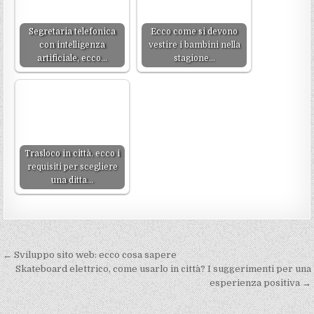
Segretaria telefonica
Ecco come si devono
con intelligenza
vestire i bambini nella
artificiale, ecco…
stagione…
Trasloco in città, ecco i
requisiti per scegliere
una ditta…
Navigazione
← Sviluppo sito web: ecco cosa sapere
articoli
Skateboard elettrico, come usarlo in città? I suggerimenti per una
esperienza positiva →