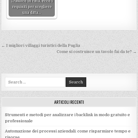
Trasloco in città, ecco i
requisiti per scegliere
una ditta…
Navigazione
← I migliori villaggi turistici della Puglia
articoli
Come si costruisce un tavolo fai da te? →
Search
for:
ARTICOLI RECENTI
Strumenti e metodi per analizzare i backlink in modo gratuito e
professionale
Automazione dei processi aziendali: come risparmiare tempo e
risorse