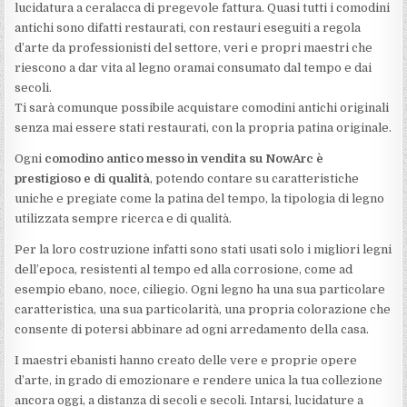
lucidatura a ceralacca di pregevole fattura. Quasi tutti i comodini
antichi sono difatti restaurati, con restauri eseguiti a regola
d’arte da professionisti del settore, veri e propri maestri che
riescono a dar vita al legno oramai consumato dal tempo e dai
secoli.
Ti sarà comunque possibile acquistare comodini antichi originali
senza mai essere stati restaurati, con la propria patina originale.
Ogni
comodino antico messo in vendita su NowArc è
prestigioso e di qualità
, potendo contare su caratteristiche
uniche e pregiate come la patina del tempo, la tipologia di legno
utilizzata sempre ricerca e di qualità.
Per la loro costruzione infatti sono stati usati solo i migliori legni
dell’epoca, resistenti al tempo ed alla corrosione, come ad
esempio ebano, noce, ciliegio. Ogni legno ha una sua particolare
caratteristica, una sua particolarità, una propria colorazione che
consente di potersi abbinare ad ogni arredamento della casa.
I maestri ebanisti hanno creato delle vere e proprie opere
d’arte, in grado di emozionare e rendere unica la tua collezione
ancora oggi, a distanza di secoli e secoli. Intarsi, lucidature a