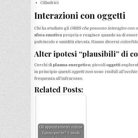
Cilindrici
Interazioni con oggetti
Chi ha studiato gli
ORBS che possono interagire con og
sfera emotiva
propria e reagisce quando sa di essere
pulviscolo e umidità elevata. Hanno diversi
colori
blu
Alter ipotesi “plausibili” di 
Cerchi di
plasma energetico
; piccoli
oggetti
esplorat
in principio questi
oggetti non
sono
visibili all’occh
frequenza all’infrarosso.
Related Posts:
Gli appuntamenti online
fanno per te? 5 modi