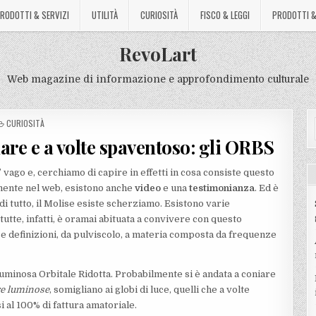
RODOTTI & SERVIZI
UTILITÀ
CURIOSITÀ
FISCO & LEGGI
PRODOTTI &
RevoLart
Web magazine di informazione e approfondimento culturale
POSTED
CURIOSITÀ
IN
re e a volte spaventoso: gli ORBS
ago e, cerchiamo di capire in effetti in cosa consiste questo
ilmente nel web, esistono anche
video
e una
testimonianza
. Ed è
i tutto, il Molise esiste
scherziamo. Esistono varie
utte, infatti, è oramai abituata a convivere con questo
 definizioni, da pulviscolo, a materia composta da frequenze
Luminosa Orbitale Ridotta. Probabilmente si è andata a coniare
re luminose
, somigliano ai globi di luce, quelli che a volte
i al 100% di fattura amatoriale.