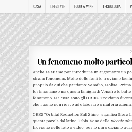
CASA
LIFESTYLE
FOOD & WINE
TECNOLOGIA
P
Un fenomeno molto particola
Anche se stiamo per introdurre un argomento un po’ v
strano fenomeno
. Molte delle fonti le troviamo fac
proprio da qui che partiamo: Venafro, Molise. Prima d
testimonianze ma questa famiglia di Venafro le batte t
fenomeno. Ma
cosa sono gli ORBS
? Troviamo diverse
che l’uomo non riesce ad elaborare o
materia aliena
.
ORBS “Orbital Reduction Ball Shine” significa Sfera 
questa parola dal latino Orbis. Sono delle
piccole sfe
troviamo nelle foto o video, per lo più o diciamo quas