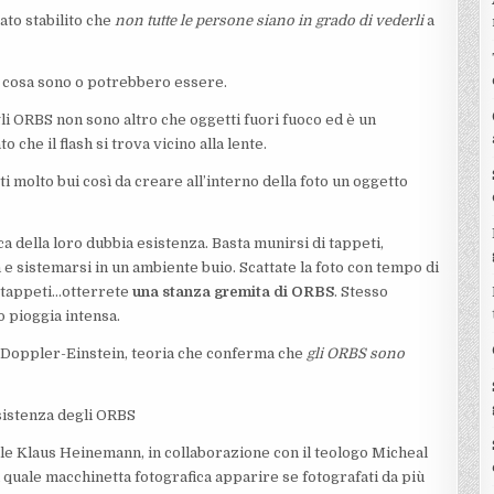
tato stabilito che
non tutte le persone siano in grado di vederli
a
 cosa sono o potrebbero essere.
gli ORBS non sono altro che oggetti fuori fuoco ed è un
he il flash si trova vicino alla lente.
ti molto bui così da creare all’interno della foto un oggetto
a della loro dubbia esistenza. Basta munirsi di tappeti,
 e sistemarsi in un ambiente buio. Scattate la foto con tempo di
i tappeti…otterrete
una stanza gremita di ORBS
. Stesso
o pioggia intensa.
o Doppler-Einstein, teoria che conferma che
gli ORBS sono
sistenza degli ORBS
le Klaus Heinemann, in collaborazione con il teologo Micheal
quale macchinetta fotografica apparire se fotografati da più