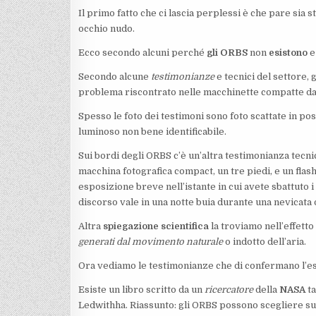
Il primo fatto che ci lascia perplessi è che pare sia s
occhio nudo.
Ecco secondo alcuni perché
gli ORBS
non
esistono
e
Secondo alcune
testimonianze
e tecnici del settore, 
problema riscontrato nelle macchinette compatte dato c
Spesso le foto dei testimoni sono foto scattate in pos
luminoso non bene identificabile.
Sui bordi degli ORBS c’è un’altra testimonianza tecnic
macchina fotografica compact, un tre piedi, e un flash
esposizione breve nell’istante in cui avete sbattuto 
discorso vale in una notte buia durante una nevicata 
Altra
spiegazione scientifica
la troviamo nell’effett
generati dal movimento naturale
o indotto dell’aria.
Ora vediamo le testimonianze che di confermano l’e
Esiste un libro scritto da un
ricercatore
della
NASA
ta
Ledwithha. Riassunto: gli ORBS possono scegliere su 