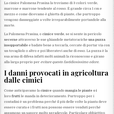
La cimice Palomena Prasina la troviamo di 3 colori: verde,
marrone e marrone tendente al rosso. È grande circa 1 cm e
mezzo e come dicevamo è ghiotta di piante, che purtroppo
vengono danneggiate a volte irreparabilmente portandole alla
morte.
La Palomena Prasina, o
cimice verde
, se si sente in pericolo
secerne
attraverso le sue ghiandole metatoraciche
una puzza
insopportabile
e badate bene a toccarla, cercate di portar via con
un tovagliolo o altro e poi liberatevi anche di esso. La puzza è la
sua arma di difesa infatti molti animali la riconoscono e girano
alla larga proprio per
evitare questo fastidiosissimo odore.
I danni provocati in agricoltura
dalle cimici
Come anticipavamo la
cimice
quando
mangia le piante o i
loro
frutti
le manda in deterioramento. Purtroppo per i
contadini è un problema perché il più delle volte la pianta deve
essere curata e i frutti non possono essere venduti perché
assumono un sapore molto sgradevole. Particolare obbiettivo